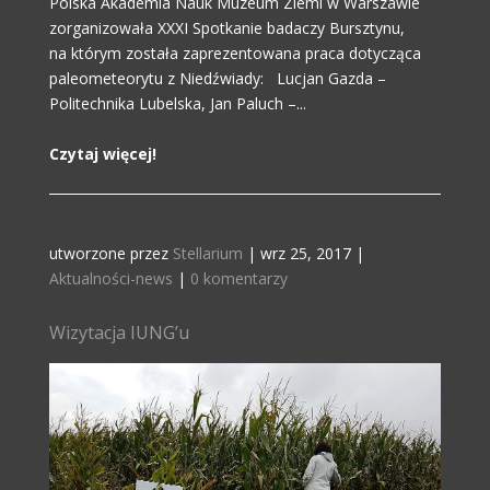
Polska Akademia Nauk Muzeum Ziemi w Warszawie
zorganizowała XXXI Spotkanie badaczy Bursztynu,
na którym została zaprezentowana praca dotycząca
paleometeorytu z Niedźwiady: Lucjan Gazda –
Politechnika Lubelska, Jan Paluch –...
Czytaj więcej!
utworzone przez
Stellarium
|
wrz 25, 2017
|
Aktualności-news
|
0 komentarzy
Wizytacja IUNG’u