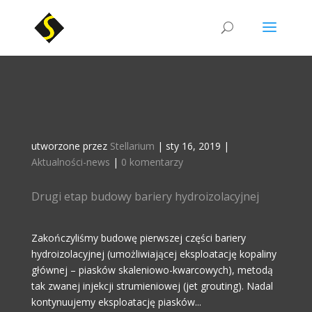
utworzone przez
Stellarium
|
sty 16, 2019
|
Aktualności-news
|
0 komentarzy
Drugi etap budowy bariery hydroizolacyjnej
Zakończyliśmy budowę pierwszej części bariery
hydroizolacyjnej (umożliwiającej eksploatację kopaliny
głównej – piasków skaleniowo-kwarcowych), metodą
tak zwanej injekcji strumieniowej (jet grouting). Nadal
kontynuujemy eksploatację piasków...