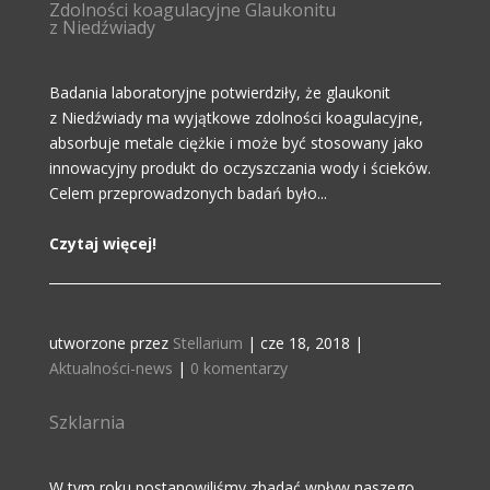
Zdolności koagulacyjne Glaukonitu
z Niedźwiady
Badania laboratoryjne potwierdziły, że glaukonit
z Niedźwiady ma wyjątkowe zdolności koagulacyjne,
absorbuje metale ciężkie i może być stosowany jako
innowacyjny produkt do oczyszczania wody i ścieków.
Celem przeprowadzonych badań było...
Czytaj więcej!
utworzone przez
Stellarium
|
cze 18, 2018
|
Aktualności-news
|
0 komentarzy
Szklarnia
W tym roku postanowiliśmy zbadać wpływ naszego