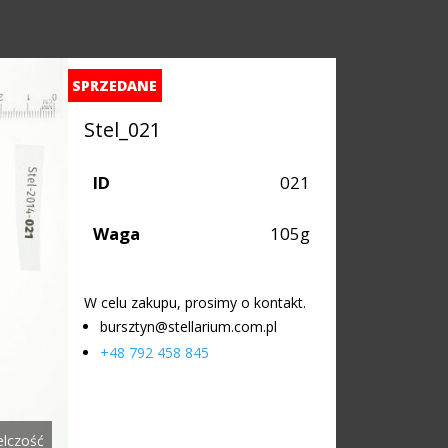
SPRZEDANE
Stel_021
ID
021
Waga
105g
W celu zakupu, prosimy o kontakt.
bursztyn@stellarium.com.pl
+48 792 458 845
elczość