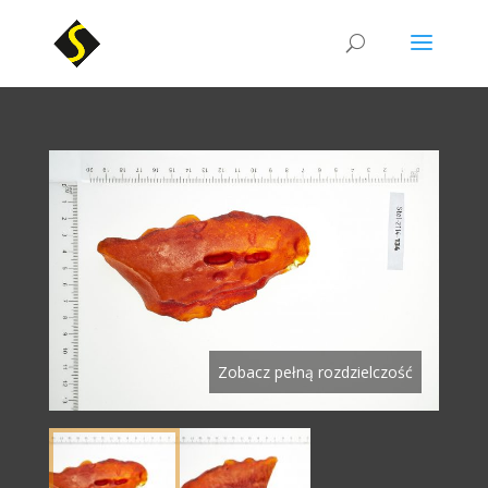
Zobacz pełną rozdzielczość