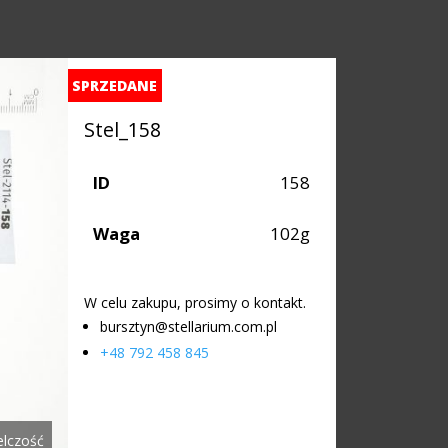
SPRZEDANE
Stel_158
ID
158
Waga
102g
W celu zakupu, prosimy o kontakt.
bursztyn@stellarium.com.pl
+48 792 458 845
elczość