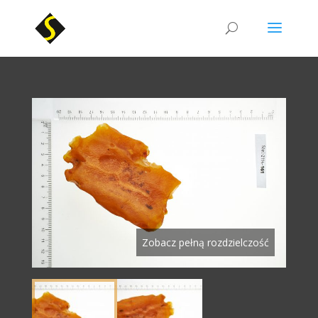
Zobacz pełną rozdzielczość