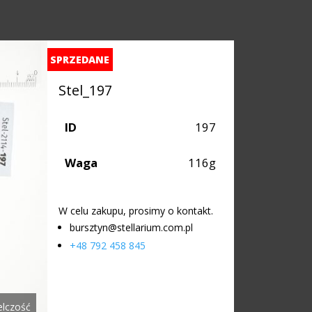
SPRZEDANE
Stel_197
ID
197
Waga
116g
W celu zakupu, prosimy o kontakt.
bursztyn@stellarium.com.pl
+48 792 458 845
elczość