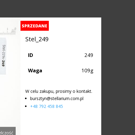
SPRZEDANE
Stel_249
ID
249
Waga
109g
W celu zakupu, prosimy o kontakt.
bursztyn@stellarium.com.pl
+48 792 458 845
elczość