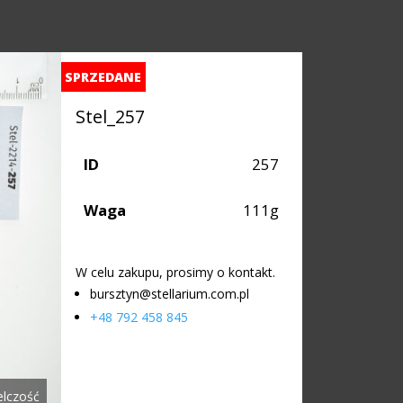
SPRZEDANE
Stel_257
ID
257
Waga
111g
W celu zakupu, prosimy o kontakt.
bursztyn@stellarium.com.pl
+48 792 458 845
elczość