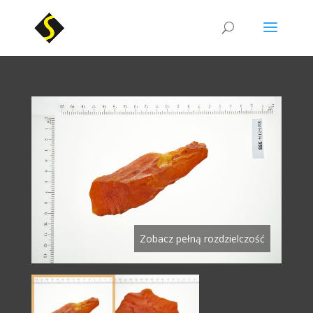
Zobacz pełną rozdzielczość