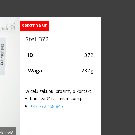
SPRZEDANE
Stel_372
ID
372
Waga
237g
W celu zakupu, prosimy o kontakt.
bursztyn@stellarium.com.pl
+48 792 458 845
elczość