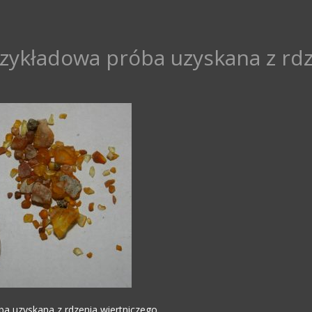
zykładowa próba uzyskana z rdz
a uzyskana z rdzenia wiertniczego