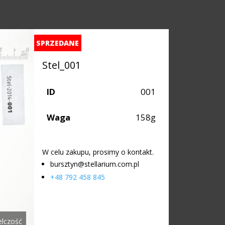
SPRZEDANE
Stel_001
ID
001
Waga
158g
W celu zakupu, prosimy o kontakt.
bursztyn@stellarium.com.pl
+48 792 458 845
elczość