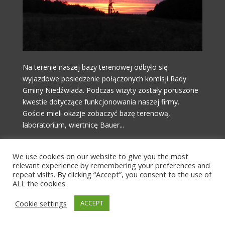
Na terenie naszej bazy terenowej odbyło się
wyjazdowe posiedzenie połączonych komisji Rady
Gminy Niedźwiada. Podczas wizyty zostały poruszone
kwestie dotyczące funkcjonowania naszej firmy.
Goście mieli okazje zobaczyć bazę terenową,
laboratorium, wiertnicę Bauer...
Czytaj więcej!
We use cookies on our website to give you the most
relevant experience by remembering your preferences and
repeat visits. By clicking “Accept”, you consent to the use of
ALL the cookies.
Cookie settings
ACCEPT
© Copyright by Stellarium Sp. z o.o.