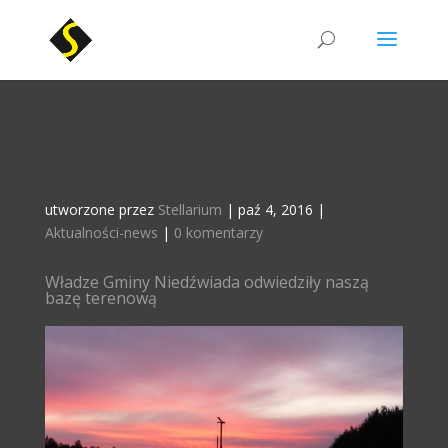
utworzone przez
Stellarium
|
paź 4, 2016
|
Aktualności-news
|
0 komentarzy
Władze Gminy Niedźwiada odwiedziły naszą
bazę terenową