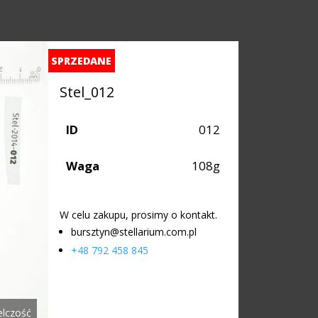
SPRZEDANE
Stel_012
ID
012
Waga
108g
W celu zakupu, prosimy o kontakt.
bursztyn@stellarium.com.pl
+48 792 458 845
elczość