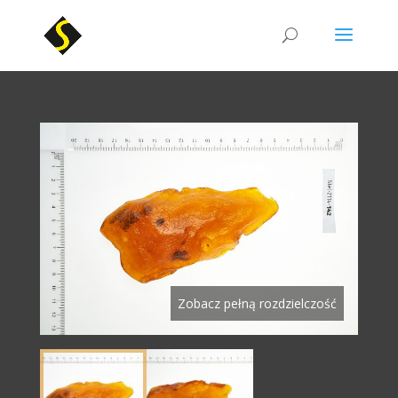
Zobacz pełną rozdzielczość