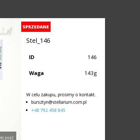
SPRZEDANE
Stel_146
ID
146
Waga
143g
W celu zakupu, prosimy o kontakt.
bursztyn@stellarium.com.pl
+48 792 458 845
elczość