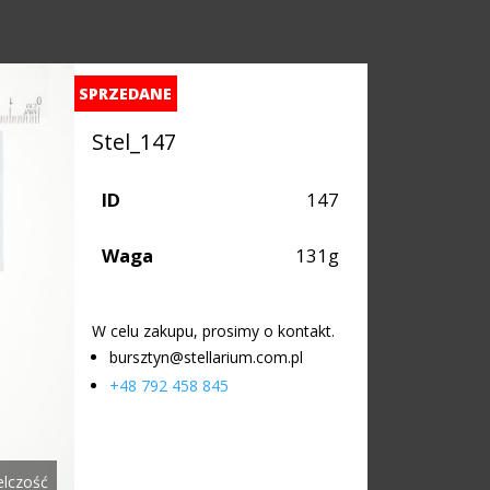
SPRZEDANE
Stel_147
ID
147
Waga
131g
W celu zakupu, prosimy o kontakt.
bursztyn@stellarium.com.pl
+48 792 458 845
elczość