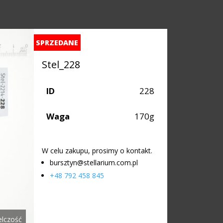
SPRZEDANE
Stel_228
ID
228
Waga
170g
W celu zakupu, prosimy o kontakt.
bursztyn@stellarium.com.pl
+48 792 458 845
elczość