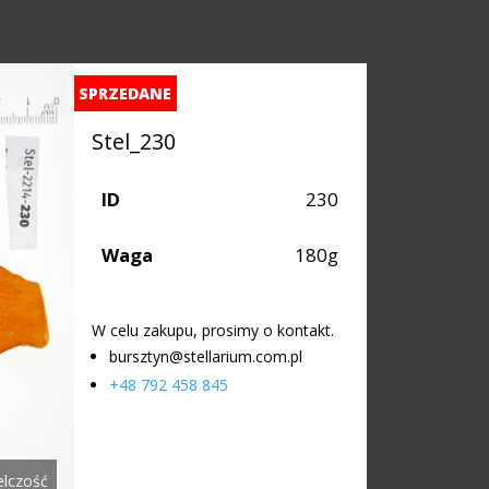
SPRZEDANE
Stel_230
ID
230
Waga
180g
W celu zakupu, prosimy o kontakt.
bursztyn@stellarium.com.pl
+48 792 458 845
elczość