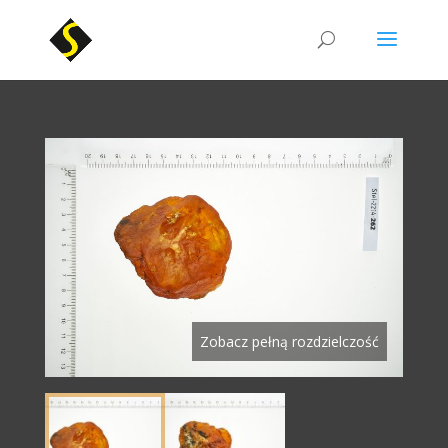
Zobacz pełną rozdzielczość