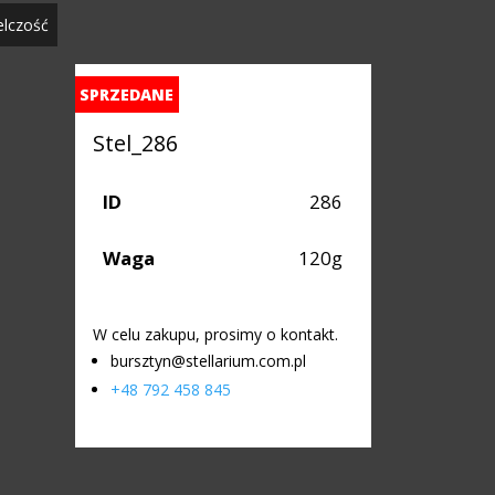
elczość
SPRZEDANE
Stel_286
ID
286
Waga
120g
W celu zakupu, prosimy o kontakt.
bursztyn@stellarium.com.pl
+48 792 458 845