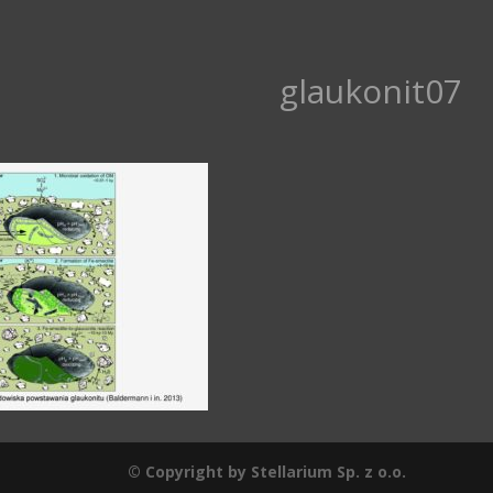
glaukonit07
© Copyright by Stellarium Sp. z o.o.