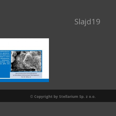
Slajd19
© Copyright by Stellarium Sp. z o.o.