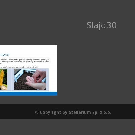
Slajd30
© Copyright by Stellarium Sp. z o.o.