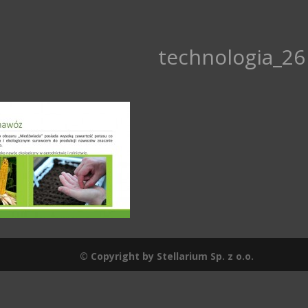
technologia_26
© Copyright by Stellarium Sp. z o.o.