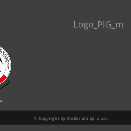
Logo_PIG_m
go
© Copyright by Stellarium Sp. z o.o.