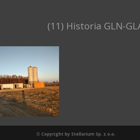
(11) Historia GLN-G
© Copyright by Stellarium Sp. z o.o.