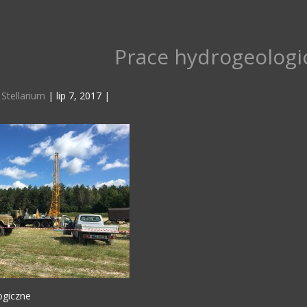
Prace hydrogeologi
z
Stellarium
|
lip 7, 2017
|
ogiczne