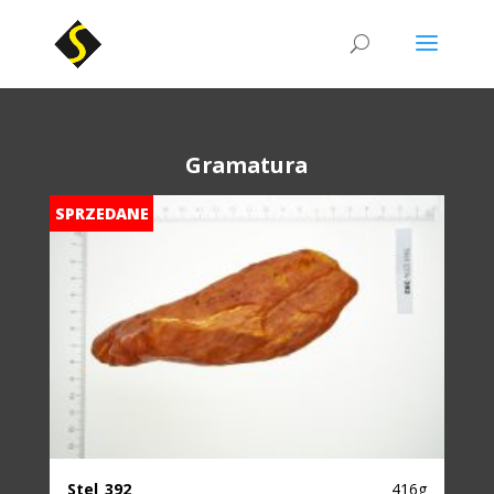
Gramatura
SPRZEDANE
Stel_392
416g