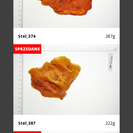
Stel_374
287g
SPRZEDANE
Stel_387
222g