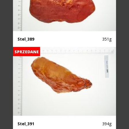
Stel_389
351g
SPRZEDANE
Stel_391
394g