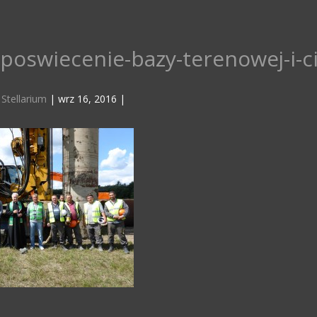
poswiecenie-bazy-terenowej-i-c
z
Stellarium
|
wrz 16, 2016
|