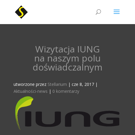
Wizytacja IUNG
na naszym polu
doświadczalnym
utworzone przez
Stellarium
|
cze 8, 2017
|
Aktualności-news
|
0 komentarzy