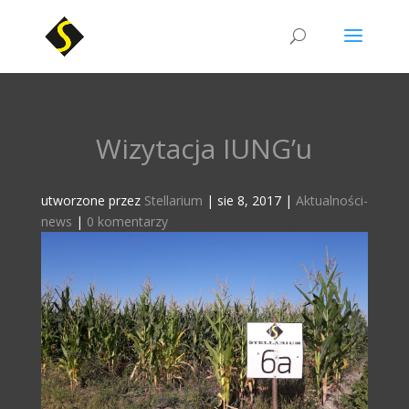
Wizytacja IUNG’u
utworzone przez
Stellarium
|
sie 8, 2017
|
Aktualności-
news
|
0 komentarzy